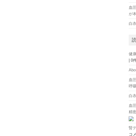
血
が
白
健
|
0
Abo
血
呼
白
血圧
精
腎
コ