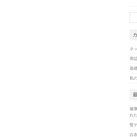
検
索:
ネ
周
基
私
健
れ
腎
白