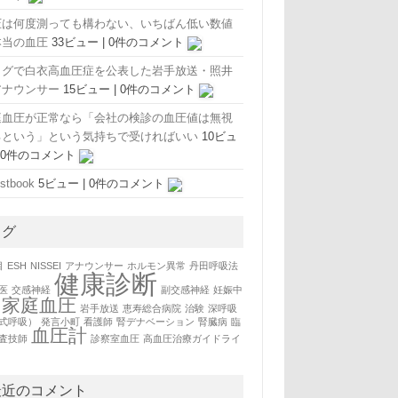
圧は何度測っても構わない、いちばん低い数値
本当の血圧
33ビュー
|
0件のコメント
ログで白衣高血圧症を公表した岩手放送・照井
アナウンサー
15ビュー
|
0件のコメント
庭血圧が正常なら「会社の検診の血圧値は無視
るという」という気持ちで受ければいい
10ビュ
|
0件のコメント
stbook
5ビュー
|
0件のコメント
タグ
目
ESH
NISSEI
アナウンサー
ホルモン異常
丹田呼吸法
健康診断
医
交感神経
副交感神経
妊娠中
家庭血圧
岩手放送
恵寿総合病院
治験
深呼吸
式呼吸）
発言小町
看護師
腎デナベーション
腎臓病
臨
血圧計
査技師
診察室血圧
高血圧治療ガイドライ
最近のコメント