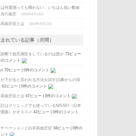
圧は何度測っても構わない、いちばん低い数値
本当の血圧
2016年8月16日
衣高血圧症とは
2016年8月13日
読まれている記事（月間）
康診断で血圧測定をしているのは誰か
73ビュー
件のコメント
ut
70ビュー
|
0件のコメント
圧が下がると言われる方法を試す(1)鼻からの深
吸
61ビュー
|
0件のコメント
衣高血圧症とは
47ビュー
|
0件のコメント
計はクリニックでも使っているNISSEI（日本
密測器）がオススメ
42ビュー
|
0件のコメント
デナベーションと白衣高血圧症
34ビュー
|
0件の
メント