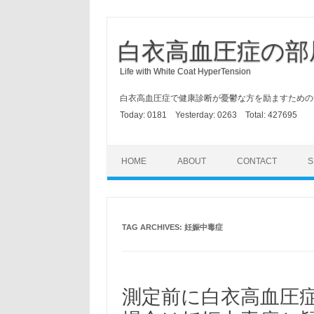
白衣高血圧症の部
Life with White Coat HyperTension
白衣高血圧症で健康診断が憂鬱な方を励ますための
Today:
0181
Yesterday:
0263
Total:
427695
HOME
ABOUT
CONTACT
S
TAG ARCHIVES:
妊娠中毒症
測定前に白衣高血圧