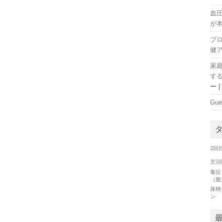
血
が
ブ
健
家
す
ー
Gue
2回
主治
毒症
（腹
床検
ン