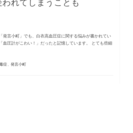
疑われてしまうことも
E」の「発言小町」でも、白衣高血圧症に関する悩みが書かれてい
の「血圧計がこわい！」だったと記憶しています。 とても些細
毒症
,
発言小町