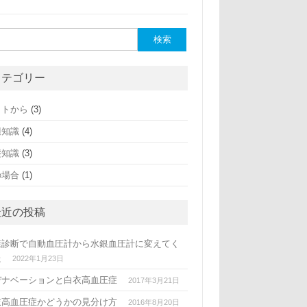
カテゴリー
ットから
(3)
辺知識
(4)
礎知識
(3)
の場合
(1)
最近の投稿
康診断で自動血圧計から水銀血圧計に変えてく
た
2022年1月23日
デナベーションと白衣高血圧症
2017年3月21日
衣高血圧症かどうかの見分け方
2016年8月20日