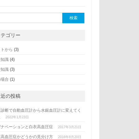
カテゴリー
ットから
(3)
辺知識
(4)
礎知識
(3)
の場合
(1)
最近の投稿
康診断で自動血圧計から水銀血圧計に変えてく
た
2022年1月23日
デナベーションと白衣高血圧症
2017年3月21日
衣高血圧症かどうかの見分け方
2016年8月20日