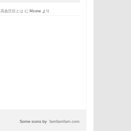
衣高血圧症とは
に
Mzone
より
Some icons by
famfamfam.com
.