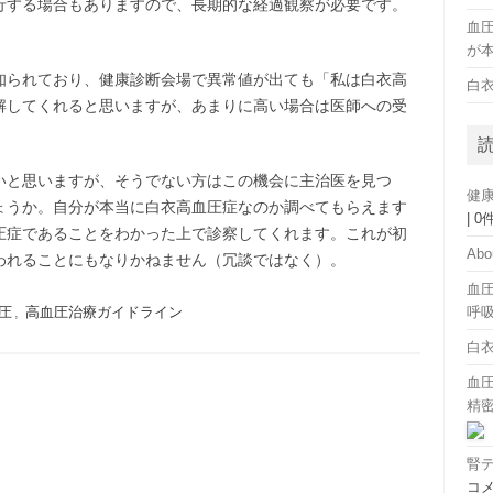
行する場合もありますので、長期的な経過観察が必要です。
血
。
が
知られており、健康診断会場で異常値が出ても「私は白衣高
白
解してくれると思いますが、あまりに高い場合は医師への受
いと思いますが、そうでない方はこの機会に主治医を見つ
健
ょうか。自分が本当に白衣高血圧症なのか調べてもらえます
|
0
圧症であることをわかった上で診察してくれます。これが初
Abo
われることにもなりかねません（冗談ではなく）。
血
圧
,
高血圧治療ガイドライン
呼
白
血圧
精
腎
コ