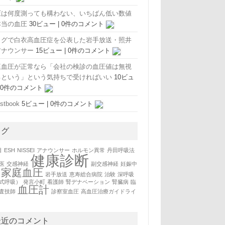
圧は何度測っても構わない、いちばん低い数値
本当の血圧
30ビュー
|
0件のコメント
ログで白衣高血圧症を公表した岩手放送・照井
アナウンサー
15ビュー
|
0件のコメント
庭血圧が正常なら「会社の検診の血圧値は無視
るという」という気持ちで受ければいい
10ビュ
|
0件のコメント
stbook
5ビュー
|
0件のコメント
タグ
目
ESH
NISSEI
アナウンサー
ホルモン異常
丹田呼吸法
健康診断
医
交感神経
副交感神経
妊娠中
家庭血圧
岩手放送
恵寿総合病院
治験
深呼吸
式呼吸）
発言小町
看護師
腎デナベーション
腎臓病
臨
血圧計
査技師
診察室血圧
高血圧治療ガイドライ
最近のコメント