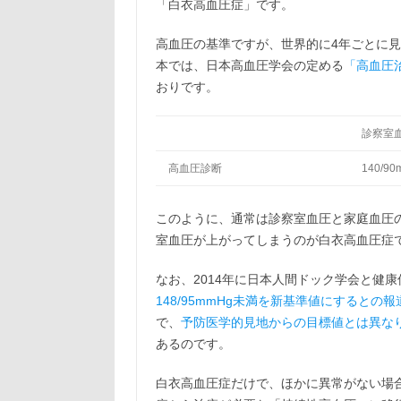
「白衣高血圧症」です。
高血圧の基準ですが、世界的に4年ごとに
本では、日本高血圧学会の定める
「高血圧治
おりです。
診察室
高血圧診断
140/9
このように、通常は診察室血圧と家庭血圧の
室血圧が上がってしまうのが白衣高血圧症
なお、2014年に日本人間ドック学会と健
148/95mmHg未満を新基準値にするとの報
で、
予防医学的見地からの目標値とは異な
あるのです。
白衣高血圧症だけで、ほかに異常がない場