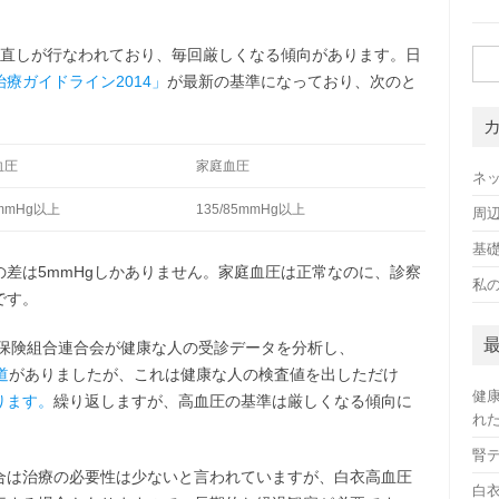
見直しが行なわれており、毎回厳しくなる傾向があります。日
検
療ガイドライン2014」
が最新の基準になっており、次のと
索:
血圧
家庭血圧
ネ
0mmHg以上
135/85mmHg以上
周
基
差は5mmHgしかありません。家庭血圧は正常なのに、診察
私
です。
康保険組合連合会が健康な人の受診データを分析し、
道
がありましたが、これは健康な人の検査値を出しただけ
健
ります。
繰り返しますが、高血圧の基準は厳しくなる傾向に
れ
腎
合は治療の必要性は少ないと言われていますが、白衣高血圧
白