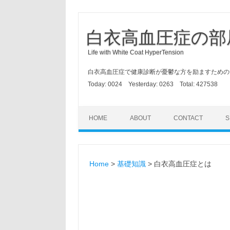
白衣高血圧症の部
Life with White Coat HyperTension
白衣高血圧症で健康診断が憂鬱な方を励ますための
Today:
0024
Yesterday:
0263
Total:
427538
HOME
ABOUT
CONTACT
S
Home
>
基礎知識
> 白衣高血圧症とは