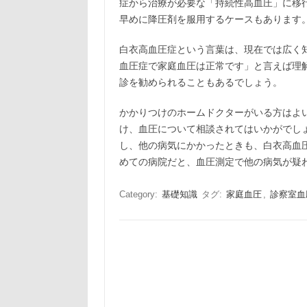
症から治療が必要な「持続性高血圧」に移
早めに降圧剤を服用するケースもあります
白衣高血圧症という言葉は、現在では広く
血圧症で家庭血圧は正常です」と言えば理
診を勧められることもあるでしょう。
かかりつけのホームドクターがいる方はよ
け、血圧について相談されてはいかがでし
し、他の病気にかかったときも、白衣高血
めての病院だと、血圧測定で他の病気が疑
Category:
基礎知識
タグ:
家庭血圧
,
診察室血