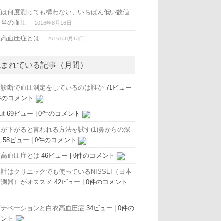
圧は何度測っても構わない、いちばん低い数値
本当の血圧
2016年8月16日
衣高血圧症とは
2016年8月13日
読まれている記事（月間）
康診断で血圧測定をしているのは誰か
71ビュー
件のコメント
ut
69ビュー
|
0件のコメント
圧が下がると言われる方法を試す(1)鼻からの深
吸
58ビュー
|
0件のコメント
衣高血圧症とは
46ビュー
|
0件のコメント
計はクリニックでも使っているNISSEI（日本
密測器）がオススメ
42ビュー
|
0件のコメント
デナベーションと白衣高血圧症
34ビュー
|
0件の
メント