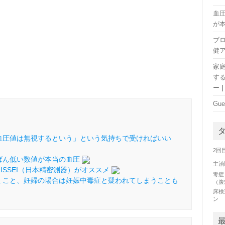
血
が
ブ
健
家
す
ー
Gue
血圧値は無視するという」という気持ちで受ければいい
2回
ばん低い数値が本当の血圧
主治
SSEI（日本精密測器）がオススメ
毒症
くこと、妊婦の場合は妊娠中毒症と疑われてしまうことも
（腹
床検
ン